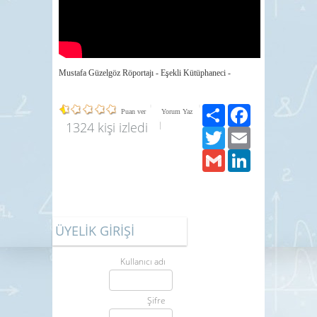
Mustafa Güzelgöz Röportajı - Eşekli Kütüphaneci -
Paylaş
Facebook
Puan ver
Yorum Yaz
1324 kişi izledi
Twitter
Email
Gmail
LinkedIn
ÜYELİK GİRİŞİ
Kullanıcı adı
Şifre