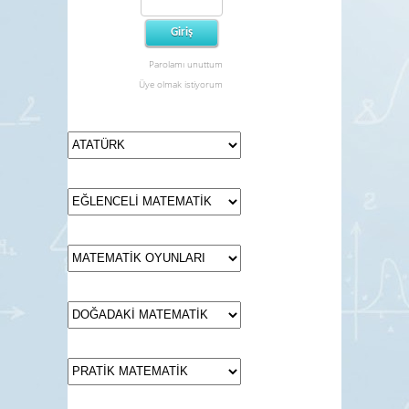
Parolamı unuttum
Üye olmak istiyorum