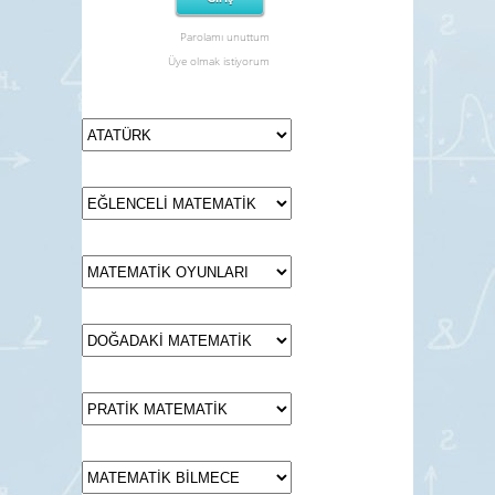
Parolamı unuttum
Üye olmak istiyorum