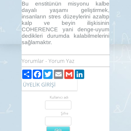
Bu enstitünün misyonu kalbe
dayalı yaşamı geliştirmek,
insanların stres düzeylerini azaltıp
kalp ve beyin ilişkisinin
COHERENCE yani denge-uyum
dedikleri durumda kalabilmelerini
sağlamaktır.
Yorumlar
-
Yorum Yaz
Paylaş
Facebook
Twitter
Email
Gmail
LinkedIn
ÜYELİK GİRİŞİ
Kullanıcı adı
Şifre