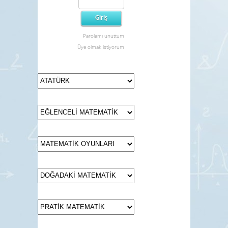
Parolamı unuttum
Üye olmak istiyorum