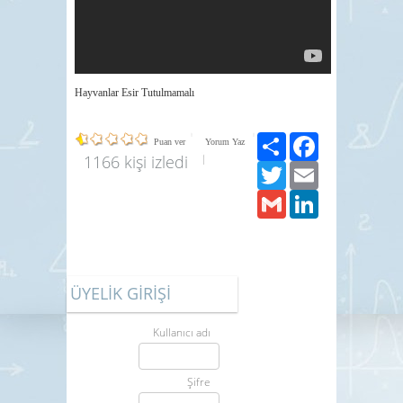
Hayvanlar Esir Tutulmamalı
Paylaş
Facebook
Puan ver
Yorum Yaz
1166 kişi izledi
Twitter
Email
Gmail
LinkedIn
ÜYELİK GİRİŞİ
Kullanıcı adı
Şifre