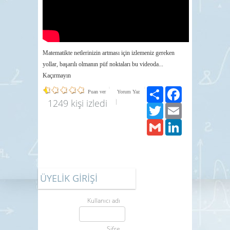
Matematikte netlerinizin artması için izlemeniz gereken
yollar, başarılı olmanın püf noktaları bu videoda...
Kaçırmayın
Paylaş
Facebook
Puan ver
Yorum Yaz
1249 kişi izledi
Twitter
Email
Gmail
LinkedIn
ÜYELİK GİRİŞİ
Kullanıcı adı
Şifre