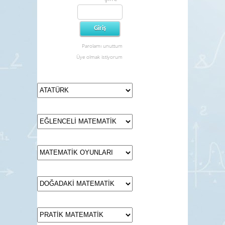
Parolamı unuttum
Üye olmak istiyorum