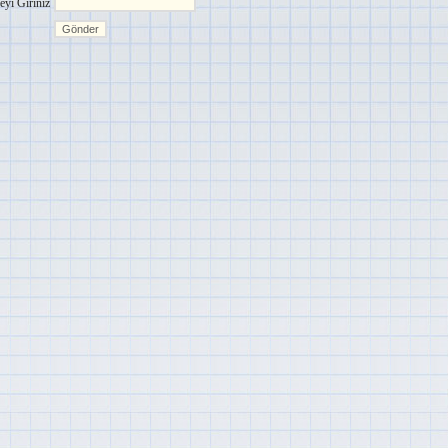
eyi Giriniz