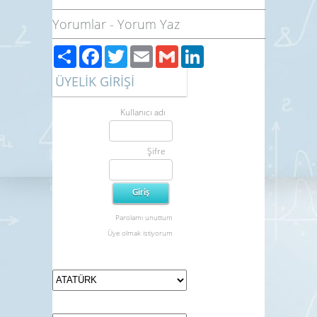
Yorumlar
-
Yorum Yaz
Paylaş
Facebook
Twitter
Email
Gmail
LinkedIn
ÜYELİK GİRİŞİ
Kullanıcı adı
Şifre
Parolamı unuttum
Üye olmak istiyorum