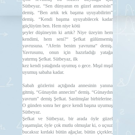
Sütbeyaz. “Sen dünyanın en güzel annesisin”
demiş. “Ben artık tek başıma uyuyabilirim”
demiş. “Kendi başıma uyuyabilecek kadar
güçlüyüm ben. Hem niye kötü
şeyler düşüneyim ki artık? Niye üzeyim hem
kendimi, hem seni?“ Şefkat gülümsemiş
yavrusuna. “Aferin benim yavruma“ demiş.
Yavrusunu, onun için hazırladığı yatağa
yatırmış Şefkat. Sütbeyaz, ilk
kez kendi yatağında uyumuş o gece. Mışıl mışıl
uyumuş sabaha kadar.
Sabah gözlerini açtığında annesinin yanına
gitmiş. “Günaydın annecim” demiş. “Günaydın
yavrum” demiş Şefkat. Sarılmışlar birbirlerine.
O günden sonra her gece kendi başına uyumuş
Sütbeyaz.
Şefkat ve Sütbeyaz, bir arada öyle güzel
yaşamışlar, öyle çok mutlu olmuşlar ki, o uçsuz
bucaksız kırdaki bütün ağaçlar, bütün çiçekler,