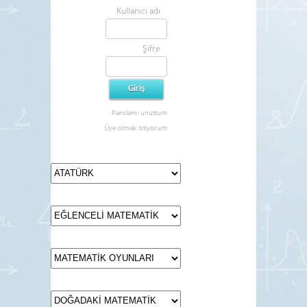
Kullanıcı adı
Şifre
Parolamı unuttum
Üye olmak istiyorum