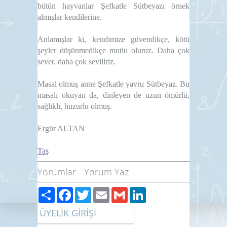
bütün hayvanlar Şefkatle Sütbeyazı örnek
almışlar kendilerine.
Anlamışlar ki, kendimize güvendikçe, kötü
şeyler düşünmedikçe
mutlu oluruz
. Daha çok
sever, daha çok seviliriz.
Masal olmuş anne Şefkatle yavru Sütbeyaz. Bu
masalı okuyan da, dinleyen de uzun ömürlü,
sağlıklı, huzurlu olmuş.
Ergür ALTAN
Taş
Yorumlar
-
Yorum Yaz
Paylaş
Facebook
Twitter
Email
Gmail
LinkedIn
ÜYELİK GİRİŞİ