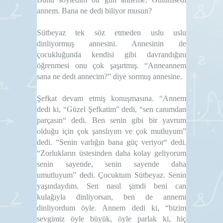
annem. Bana ne dedi biliyor musun?
Sütbeyaz tek söz etmeden uslu uslu
dinliyormuş annesini. Annesinin de
çocukluğunda kendisi gibi davrandığını
öğrenmesi onu çok şaşırtmış. “Anneannem
sana ne dedi annecim?” diye sormuş annesine.
Şefkat devam etmiş konuşmasına. “Annem
dedi ki, “Güzel Şefkatim” dedi, “sen canımdan
parçasın“ dedi. Ben senin gibi bir yavrum
olduğu için çok şanslıyım ve çok mutluyum”
dedi. “Senin varlığın
bana güç veriyor“ dedi.
“Zorlukların üstesinden daha kolay geliyorum
senin sayende, senin sayende daha
umutluyum” dedi. Çocuktum Sütbeyaz. Senin
yaşındaydım. Sen nasıl şimdi beni can
kulağıyla
dinliyorsan, ben de annemi
dinliyordum öyle. Annem dedi ki, “bizim
sevgimiz öyle büyük, öyle parlak ki, hiç