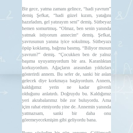
Bir gece, yatma zamanı gelince, “hadi yavrum”
demiş Şefkat, “hadi güzel kızım, yatağını
hazırladım, gel yatırayım seni” demiş. Sütbeyaz
hemen somurtmuş. “Olmaz, ben senin yanında
yatmak
istiyorum annecim“ demiş. Şefkat,
yavrusunun yanına iyice sokulmuş. Sütbeyazı
öpüp koklamış, bağrına basmış. “Biliyor musun
yavrum?” demiş. “Çocukken ben de yalnız
başıma uyuyamıyordum bir
ara. Karanlıktan
korkuyordum. Ağaçların arasından yıldızları
gösterirdi annem. Bu sefer de, sanki bir aslan
gelecek diye korkmaya başlıyordum. Annem,
kaldığımız yerin ne kadar güvenli
olduğunu
anlatırdı. Doğruydu bu. Kaldığımız
yeri akrabalarımız bile zor buluyordu. Ama
içim rahat etmiyordu yine de. Annemin yanında
yatmazsam, sanki bir daha onu
göremeyecekmişim gibi geliyordu bana.
Bunu söyledim bir gün anneme. Gülümsedi