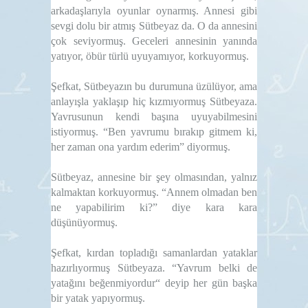
arkadaşlarıyla
oyunlar
oynarmış. Annesi gibi
sevgi
dolu bir atmış
Sütbeyaz da. O da annesini
çok seviyormuş. Geceleri annesinin yanında
yatıyor, öbür türlü uyuyamıyor, korkuyormuş.
Şefkat, Sütbeyazın bu durumuna üzülüyor, ama
anlayışla yaklaşıp hiç kızmıyormuş Sütbeyaza.
Yavrusunun kendi başına uyuyabilmesini
istiyormuş. “Ben yavrumu bırakıp gitmem ki,
her zaman ona
yardım ederim” diyormuş.
Sütbeyaz, annesine bir şey olmasından, yalnız
kalmaktan korkuyormuş. “Annem olmadan ben
ne yapabilirim ki?” diye kara kara
düşünüyormuş.
Şefkat, kırdan topladığı samanlardan yataklar
hazırlıyormuş Sütbeyaza. “Yavrum belki de
yatağını beğenmiyordur“ deyip her gün başka
bir yatak yapıyormuş.