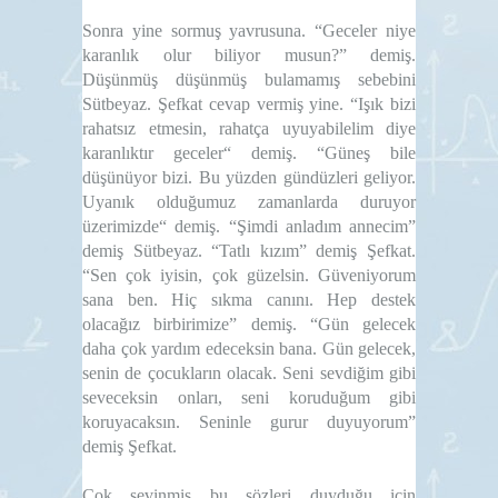
Sonra yine sormuş yavrusuna. “Geceler niye
karanlık olur biliyor musun?” demiş.
Düşünmüş düşünmüş bulamamış sebebini
Sütbeyaz. Şefkat cevap vermiş yine. “Işık bizi
rahatsız etmesin, rahatça uyuyabilelim diye
karanlıktır geceler“ demiş. “Güneş bile
düşünüyor bizi. Bu yüzden gündüzleri geliyor.
Uyanık olduğumuz
zamanlarda duruyor
üzerimizde“ demiş. “Şimdi anladım annecim”
demiş Sütbeyaz. “Tatlı kızım” demiş Şefkat.
“Sen çok iyisin, çok güzelsin. Güveniyorum
sana ben. Hiç sıkma canını. Hep
destek
olacağız birbirimize” demiş. “Gün gelecek
daha çok yardım edeceksin bana. Gün gelecek,
senin de çocukların olacak. Seni sevdiğim gibi
seveceksin onları, seni koruduğum gibi
koruyacaksın. Seninle
gurur duyuyorum”
demiş Şefkat.
Çok sevinmiş bu sözleri duyduğu için