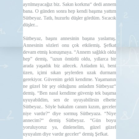
ayrılmayacağız biz. Sakın korkma“ dedi annem
bana. O günden sonra hep kendi başıma
yattım
Sütbeyaz. Tatlı, huzurlu düşler gördüm. Sıcacık
düşler...
Sütbeyaz, başını annesinin başına yaslamış.
Annesinin sözleri onu çok etkilemiş. Şefkat
devam etmiş konuşmaya. “Annem sağlıklı oldu
hep” demiş, ”uzun ömürlü oldu, yıllarca bir
arada yaşadık biz
ailecek. Anladım ki, beni
üzen, içimi sıkan şeylerden uzak durmam
gerekiyor. Güvenim geldi kendime. Yaşamanın
ne güzel bir şey olduğunu anladım Sütbeyaz“
demiş. “Ben nasıl
kendime güvenip
tek başıma
uyuyabildim, sen de uyuyabilirsin elbette
Sütbeyaz.. Söyle bakalım canım kızım, geceler
niye vardır?“ diye sormuş Sütbeyaza. “Niye
annecim?“ demiş Sütbeyaz. “Gün boyu
yoruluyoruz
ya, dinlenelim, güzel güzel
uyuyalım diye vardır geceler“ demiş Şefkat.