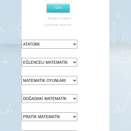
Parolamı unuttum
Üye olmak istiyorum