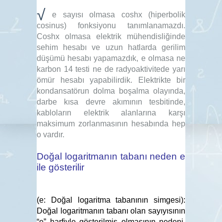
√
e sayısı olmasa coshx (hiperbolik
cosinus) fonksiyonu tanımlanamazdı.
Coshx olmasa elektrik mühendisliğinde
sehim hesabı ve uzun hatlarda gerilim
düşümü hesabı yapamazdık, e olmasa ne
karbon 14 testi ne de radyoaktivitede yarı
ömür hesabı yapabilirdik. Elektrikte bir
kondansatörun dolma boşalma olayında,
darbe kısa devre akımının tesbitinde,
kabloların elektrik alanlarına karşı
maksimum zorlanmasının hesabında hep
o vardır.
Doğal logaritmanın tabanı neden e
ile gösterilir
(e: Doğal logaritma tabanının simgesi):
Doğal logaritmanın tabanı olan sayıyısının
“e” harfiyle gösterilmiş olmasının nedeni,