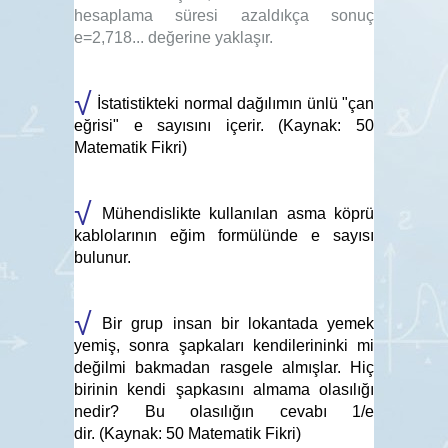
hesaplama süresi azaldıkça sonuç
e=2,718... değerine yaklaşır.
√
İstatistikteki normal dağılımın ünlü "çan
eğrisi" e sayısını içerir. (Kaynak: 50
Matematik Fikri)
√
Mühendislikte kullanılan asma köprü
kablolarının eğim formülünde e sayısı
bulunur.
√
Bir grup insan bir lokantada yemek
yemiş, sonra şapkaları kendilerininki mi
değilmi bakmadan rasgele almışlar. Hiç
birinin kendi şapkasını almama olasılığı
nedir? Bu olasılığın cevabı 1/e
dir. (Kaynak: 50 Matematik Fikri)