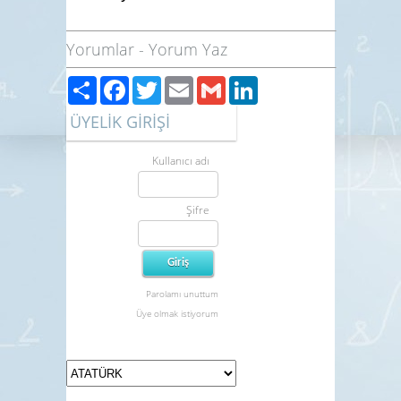
Yorumlar
-
Yorum Yaz
Paylaş
Facebook
Twitter
Email
Gmail
LinkedIn
ÜYELİK GİRİŞİ
Kullanıcı adı
Şifre
Parolamı unuttum
Üye olmak istiyorum