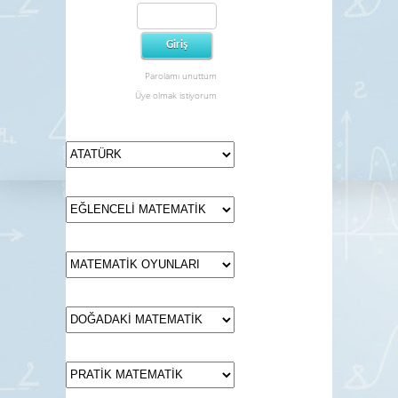
Parolamı unuttum
Üye olmak istiyorum