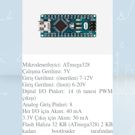
Mikrodenetleyici:
ATmega328
Çalışma Gerilimi:
5V
Giriş Gerilimi:
(önerilen) 7-12V
Giriş Gerilimi:
(limit) 6-20V
Dijital I/O Pinleri:
14 (6 tanesi PWM
çıkışı)
Analog Giriş Pinleri:
8
Her I/O için Akım:
40 mA
3.3V Çıkış için Akım:
50 mA
Flash Hafıza
32 KB (ATmega328) 2 KB
kadarı bootloader tarafından