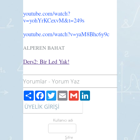
youtube.com/watch?
v=yohYrKCexvM&t=249s
youtube.com/watch?v=yaM8Bhc6y9c
ALPEREN BAHAT
Ders2: Bir Led Yak!
Yorumlar
-
Yorum Yaz
Paylaş
Facebook
Twitter
Email
Gmail
LinkedIn
ÜYELİK GİRİŞİ
Kullanıcı adı
Şifre