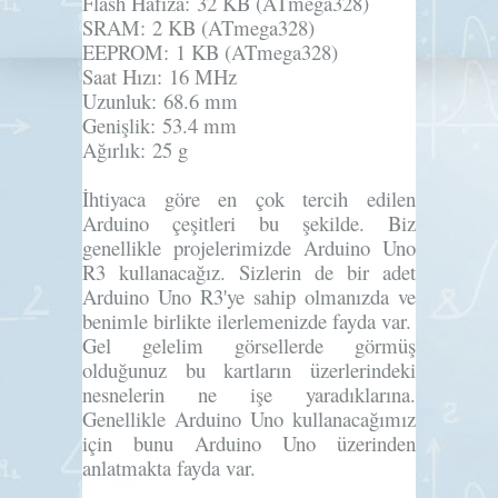
Flash Hafıza:
32 KB (ATmega328)
SRAM:
2 KB (ATmega328)
EEPROM:
1 KB (ATmega328)
Saat Hızı:
16 MHz
Uzunluk:
68.6 mm
Genişlik:
53.4 mm
Ağırlık:
25 g
İhtiyaca göre en çok tercih edilen
Arduino çeşitleri bu şekilde. Biz
genellikle projelerimizde Arduino Uno
R3 kullanacağız. Sizlerin de bir adet
Arduino Uno R3'ye sahip olmanızda ve
benimle birlikte ilerlemenizde fayda var.
Gel gelelim görsellerde görmüş
olduğunuz bu kartların üzerlerindeki
nesnelerin ne işe yaradıklarına.
Genellikle Arduino Uno kullanacağımız
için bunu Arduino Uno üzerinden
anlatmakta fayda var.