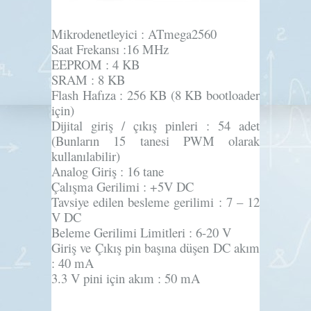
Mikrodenetleyici :
ATmega2560
Saat Frekansı :
16 MHz
EEPROM :
4 KB
SRAM :
8 KB
Flash Hafıza :
256 KB (8 KB bootloader
için)
Dijital giriş / çıkış pinleri :
54 adet
(Bunların 15 tanesi PWM olarak
kullanılabilir)
Analog Giriş :
16 tane
Çalışma Gerilimi :
+5V DC
Tavsiye edilen besleme gerilimi :
7 – 12
V DC
Beleme Gerilimi Limitleri :
6-20 V
Giriş ve Çıkış pin başına düşen DC akım
:
40 mA
3.3 V pini için akım :
50 mA