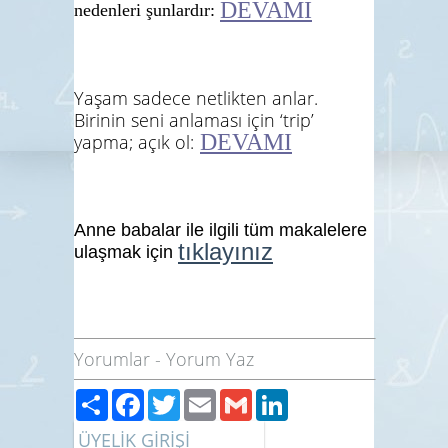
DEVAMI
nedenleri şunlardır:
Yaşam sadece netlikten anlar.
Birinin seni anlaması için ‘trip’
DEVAMI
yapma; açık ol:
Anne babalar ile ilgili tüm makalelere
tıklayınız
ulaşmak için
Yorumlar
-
Yorum Yaz
Paylaş
Facebook
Twitter
Email
Gmail
LinkedIn
ÜYELİK GİRİŞİ