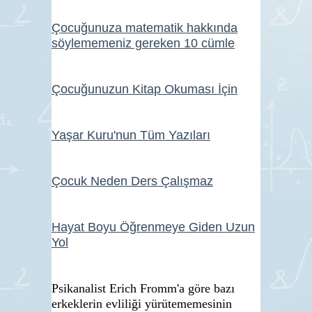
Çocuğunuza matematik hakkında
söylememeniz gereken 10 cümle
Çocuğunuzun Kitap Okuması İçin
Yaşar Kuru'nun Tüm Yazıları
Çocuk Neden Ders Çalışmaz
Hayat Boyu Öğrenmeye Giden Uzun
Yol
Psikanalist Erich Fromm'a göre bazı
erkeklerin evliliği yürütememesinin