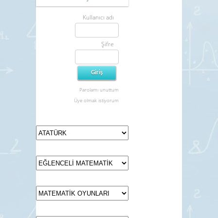
Kullanıcı adı
Şifre
Parolamı unuttum
Üye olmak istiyorum