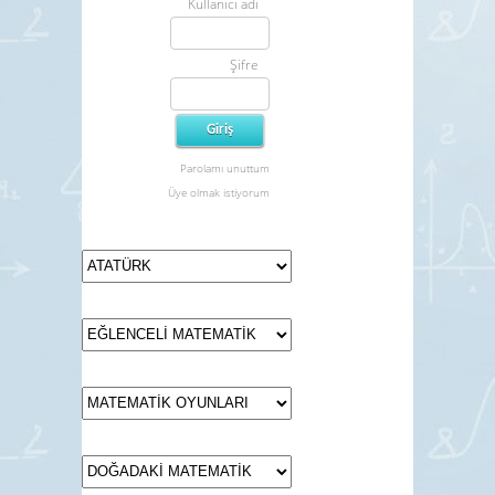
Kullanıcı adı
Şifre
Parolamı unuttum
Üye olmak istiyorum