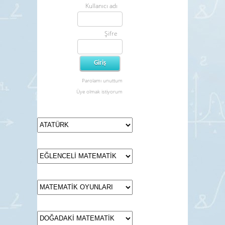
Kullanıcı adı
Şifre
Parolamı unuttum
Üye olmak istiyorum