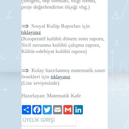
çizelgesi, bep formları, bilgi formu,
proje değerlendirme ölçeği vbg.)
⇒
Sosyal Kulüp Raporları için
tıklayınız
(Kooperatif kulübü dönem sonu raporu,
Sivil savunma kulübü çalışma raporu,
Kültür-edebiyat kulübü raporu)
⇒
Kolay hazırlanmış matematik sınav
örnekleri için
tıklayınız
(Lise seviyesinde)
Hazırlayan: Matematik Kafe
Paylaş
Facebook
Twitter
Email
Gmail
LinkedIn
ÜYELİK GİRİŞİ