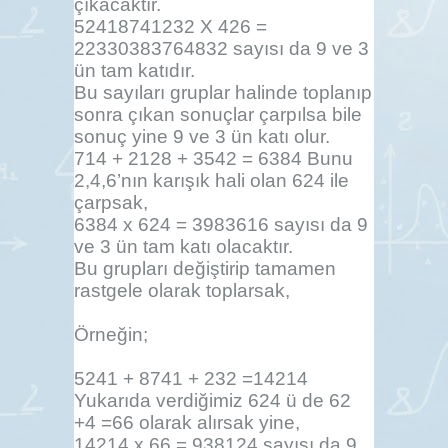
çıkacaktır.
52418741232 X 426 =
22330383764832 sayısı da 9 ve 3
ün tam katıdır.
Bu sayıları gruplar halinde toplanıp
sonra çıkan sonuçlar çarpılsa bile
sonuç yine 9 ve 3 ün katı olur.
714 + 2128 + 3542 = 6384 Bunu
2,4,6’nın karışık hali olan 624 ile
çarpsak,
6384 x 624 = 3983616 sayısı da 9
ve 3 ün tam katı olacaktır.
Bu grupları değiştirip tamamen
rastgele olarak toplarsak,
Örneğin;
5241 + 8741 + 232 =14214
Yukarıda verdiğimiz 624 ü de 62
+4 =66 olarak alırsak yine,
14214 x 66 = 938124 sayısı da 9