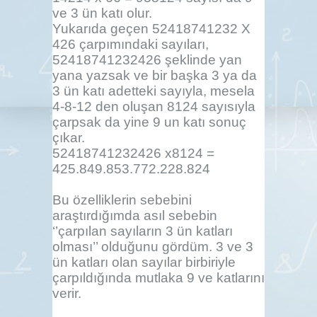
ve 3 ün katı olur.
Yukarıda geçen 52418741232 X
426 çarpımındaki sayıları,
52418741232426 şeklinde yan
yana yazsak ve bir başka 3 ya da
3 ün katı adetteki sayıyla, mesela
4-8-12 den oluşan 8124 sayısıyla
çarpsak da yine 9 un katı sonuç
çıkar.
52418741232426 x8124 =
425.849.853.772.228.824
Bu özelliklerin sebebini
araştırdığımda asıl sebebin
‘’çarpılan sayıların 3 ün katları
olması’’ olduğunu gördüm. 3 ve 3
ün katları olan sayılar birbiriyle
çarpıldığında mutlaka 9 ve katlarını
verir.