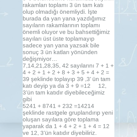
rakamları toplamı 3 ün tam katı
olup olmadığı önemliydi. İşte
burada da yan yana yazdığımız
sayıların rakamlarının toplamı
önemli oluyor ve bu bahsettiğimiz
sayıları üst üste toplamayıp
sadece yan yana yazsak bile
sonuç 3 ün katları yönünden
değişmiyor…
7,14,21,28,35, 42 sayılarını 7 + 1 +
4 + 2 + 1 + 2 + 8 + 3 + 5 + 4 + 2 =
39 şeklinde toplayıp 39 ,3’ ün tam
katı deyip ya da 3 + 9 =12 12,
3’ün tam katıdır diyebileceğimiz
gibi
5241 + 8741 + 232 =14214
şeklinde rastgele gruplandırıp yeni
oluşan sayılara göre toplama
yaparak da 1 + 4 + 2 + 1 + 4 = 12
ve 12, 3’ün katıdır diyebiliriz.