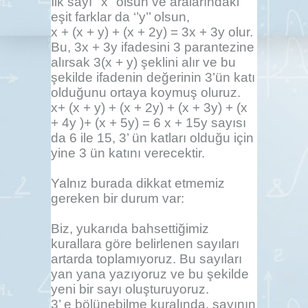
İlk sayı ‘’x’’ olsun ve aralarındaki
eşit farklar da ‘’y’’ olsun,
x + (x + y) + (x + 2y) = 3x + 3y olur.
Bu, 3x + 3y ifadesini 3 parantezine
alırsak 3(x + y) şeklini alır ve bu
şekilde ifadenin değerinin 3’ün katı
olduğunu ortaya koymuş oluruz.
x+ (x + y) + (x + 2y) + (x + 3y) + (x
+ 4y )+ (x + 5y) = 6 x + 15y sayısı
da 6 ile 15, 3’ ün katları olduğu için
yine 3 ün katını verecektir.
Yalnız burada dikkat etmemiz
gereken bir durum var:
Biz, yukarıda bahsettiğimiz
kurallara göre belirlenen sayıları
artarda toplamıyoruz. Bu sayıları
yan yana yazıyoruz ve bu şekilde
yeni bir sayı oluşturuyoruz.
3’ e bölünebilme kuralında, sayının