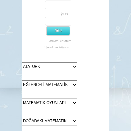
Şifre
Parolamı unuttum
Üye olmak istiyorum