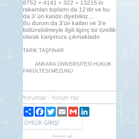
8752 + 4141 + 322 = 13215 in
rakamları toplamı da 12’dir ve bu
da 3’ ün katıdır diyebiliriz…
Bu durum da 3’ün katları ve 3’e
bölünebilmeyle ilgili ilginç bir özellik
olarak karşımıza çıkmaktadır.
TARIK TAŞPINAR
ANKARA ÜNİVERSİTESİ HUKUK
FAKÜLTESİ MEZUNU
Yorumlar
-
Yorum Yaz
Paylaş
Facebook
Twitter
Email
Gmail
LinkedIn
ÜYELİK GİRİŞİ
Kullanıcı adı