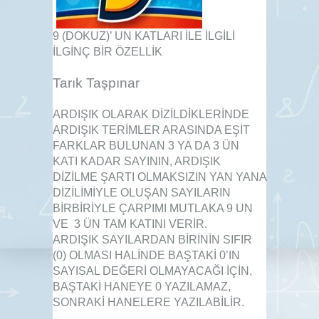
9 (DOKUZ)’ UN KATLARI İLE İLGİLİ
İLGİNÇ BİR ÖZELLİK
Tarık Taşpınar
ARDIŞIK OLARAK DİZİLDİKLERİNDE
ARDIŞIK TERİMLER ARASINDA EŞİT
FARKLAR BULUNAN 3 YA DA 3 ÜN
KATI KADAR SAYININ, ARDIŞIK
DİZİLME ŞARTI OLMAKSIZIN YAN YANA
DİZİLİMİYLE OLUŞAN SAYILARIN
BİRBİRİYLE ÇARPIMI MUTLAKA 9 UN
VE 3 ÜN TAM KATINI VERİR.
ARDIŞIK SAYILARDAN BİRİNİN SIFIR
(0) OLMASI HALİNDE BAŞTAKİ 0’IN
SAYISAL DEĞERİ OLMAYACAĞI İÇİN,
BAŞTAKİ HANEYE 0 YAZILAMAZ,
SONRAKİ HANELERE YAZILABİLİR.