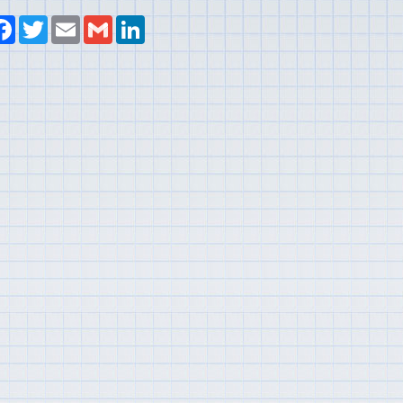
laş
Facebook
Twitter
Email
Gmail
LinkedIn