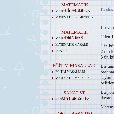
MATEMATİK
Pratik
BİLMECE
MATEMATİK BULMACA
MATEMATİK BİLMECELERİ
Bu yönt
MATEMATİK
1'den 1
DÜNYASI
MATEMATİK TARİHİ
MATEMATİK MAKALE
1 in kü
2 nin k
İSPATLAR
3 ün kü
EĞİTİM MASALLARI
Bir ta
basamağ
EĞİTİM MASALLARI
sayının
MATEMATİK MASALLARI
belirler
Bu yön
SANAT VE
dayandı
MATEMATİK
SANAT VE MATEMATİK
Matema
OKUL BAŞARISI