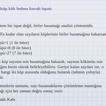
 küp kök bulma kuralı ispatı
em bir ispat değil, birler basamağı analizi yöntemidir.
0'a kadar olan sayıların küplerinin birler basamağına bakarsan
pü=1 (1 ile biter)
üpü=8 (8 ile biter)
pü=27 (7 ile biter)
m küp sayının son basamağına bakarak, sayının kökünün son
ını kesin olarak belirleyebiliriz. Geriye kalan sayıları ise, o
 hangi iki küp arasında olduğunu bularak (tahmin yoluyla)
iz.
temlerin tamamı, sayı basamaklarını çözümleme mantığına
ğı için her zaman doğru sonuç verir.
tik Kafe