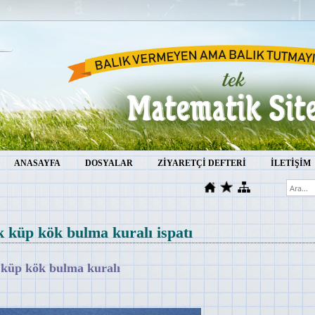
ANASAYFA
DOSYALAR
ZİYARETÇİ DEFTERİ
İLETİŞİM
k küp kök bulma kuralı ispatı
 küp kök bulma kuralı