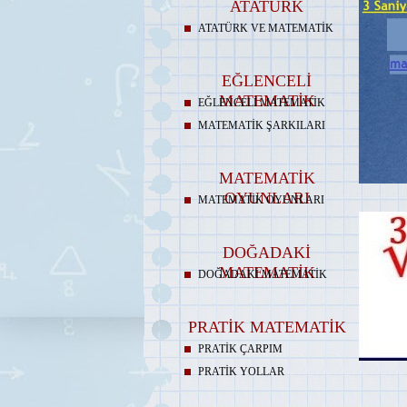
ATATÜRK
ATATÜRK VE MATEMATİK
EĞLENCELİ
MATEMATİK
EĞLENCELİ MATEMATİK
MATEMATİK ŞARKILARI
MATEMATİK
OYUNLARI
MATEMATİK OYUNLARI
DOĞADAKİ
MATEMATİK
DOĞADAKİ MATEMATİK
PRATİK MATEMATİK
PRATİK ÇARPIM
PRATİK YOLLAR