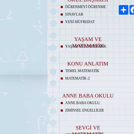
ÖĞRENMEYİ ÖĞRENME
Pay
SINAVLAR
YENİ MÜFREDAT
YAŞAM VE
MATEMATİK
YAŞAM VE MATEMATİK
KONU ANLATIM
TEMEL MATEMATİK
MATEMATİK-2
ANNE BABA OKULU
ANNE BABA OKULU
ZİHİNSEL ENGELLİLER
SEVGİ VE