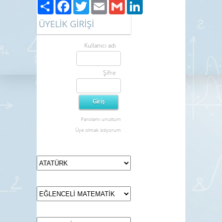
Paylaş
Facebook
Twitter
Email
Gmail
LinkedIn
ÜYELİK GİRİŞİ
Kullanıcı adı
Şifre
Parolamı unuttum
Üye olmak istiyorum