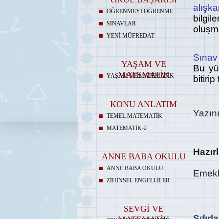
alışkan
ÖĞRENMEYİ ÖĞRENME
bilgi
SINAVLAR
oluşm
YENİ MÜFREDAT
Sınav 
YAŞAM VE
Bu yü
MATEMATİK
YAŞAM VE MATEMATİK
bitirip
KONU ANLATIM
Yazın
TEMEL MATEMATİK
MATEMATİK-2
Hazır
ANNE BABA OKULU
ANNE BABA OKULU
Emekl
ZİHİNSEL ENGELLİLER
SEVGİ VE
Sıfır