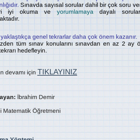
lığıdır.
Sınavda sayısal sorular dahil bir çok soru ve
leri iyi okuma ve
yorumlamaya
dayalı sorula
aktadır.
yaklaştıkça genel tekrarlar daha çok önem kazanır.
zden tüm sınav konularını sınavdan en az 2 ay 
 tekrarı hedefleyin.
TIKLAYINIZ
ın devamı için
layan:
İbrahim Demir
i Matematik Öğretmeni
lama Yöntemi