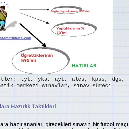
etler: tyt, yks, ayt, ales, kpss, dgs, 
matik merkezi sınavlar, sınav süreci
ara Hazırlık Taktikleri
ara hazırlananlar, girecekleri sınavın bir futbol maçı