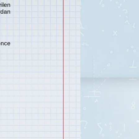
rilen
rdan
önce