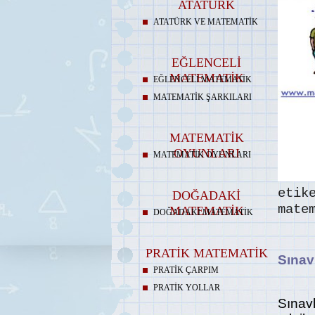
ATATÜRK
ATATÜRK VE MATEMATİK
EĞLENCELİ
MATEMATİK
EĞLENCELİ MATEMATİK
MATEMATİK ŞARKILARI
MATEMATİK
OYUNLARI
MATEMATİK OYUNLARI
etik
DOĞADAKİ
mate
MATEMATİK
DOĞADAKİ MATEMATİK
PRATİK MATEMATİK
Sınavl
PRATİK ÇARPIM
PRATİK YOLLAR
Sınavl