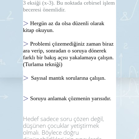
3 eksiği (x-3). B
u noktada cebirsel işlem
beceresi önemlidir.
>
Hergün az da olsa düzenli olarak
kitap okuyun.
>
Problemi çözemediğiniz zaman biraz
ara verip, sonradan o soruya dönerek
farklı bir bakış açısı yakalamaya çalışın.
(Turlama tekniği)
>
Sayısal mantık sorularına çalışın.
>
Soruyu anlamak çözmenin yarısıdır.
Hedef sadece soru çözen değil,
düşünen çocuklar yetiştirmek
olmalı. Böylece doğru