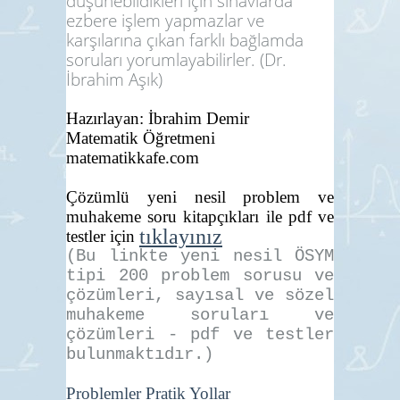
düşünebildikleri için sınavlarda
ezbere işlem yapmazlar ve
karşılarına çıkan farklı bağlamda
soruları yorumlayabilirler. (Dr.
İbrahim Aşık)
Hazırlayan: İbrahim Demir
Matematik Öğretmeni
matematikkafe.com
Çözümlü yeni nesil problem ve
muhakeme soru kitapçıkları ile pdf ve
tıklayınız
testler için
(Bu linkte yeni nesil ÖSYM
tipi 200 problem sorusu ve
çözümleri, sayısal ve sözel
muhakeme soruları ve
çözümleri - pdf ve testler
bulunmaktıdır.)
Problemler Pratik Yollar