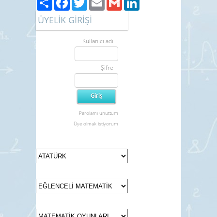
ÜYELİK GİRİŞİ
Kullanıcı adı
Şifre
Parolamı unuttum
Üye olmak istiyorum