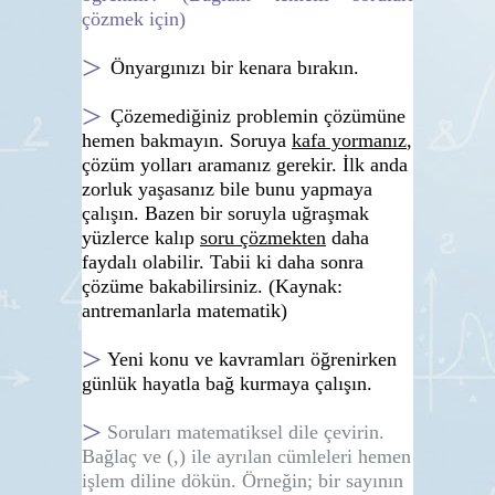
çözmek için)
>
Ön
yargınızı bir kenara bırakın.
>
Ç
özemediğiniz problemin çözümüne
hemen bakmayın. Soruya
kafa yormanız
,
çözüm yolları aramanız gerekir. İlk anda
zorluk yaşasanız bile bunu yapmaya
çalışın.
Bazen bir soruyla
uğraşmak
yüzlerce kalıp
soru çözmekten
daha
faydalı olabilir. Tabii ki daha sonra
çözüme bakabilirsiniz. (Kaynak:
antremanlarla matematik)
>
Yeni konu ve kavramları öğrenirken
günlük hayatla bağ kurmaya çalışın.
>
Soruları matematiksel dile çevirin.
Bağlaç ve (,) ile ayrılan cümleleri hemen
işlem diline dökün. Örneğin; bir sayının