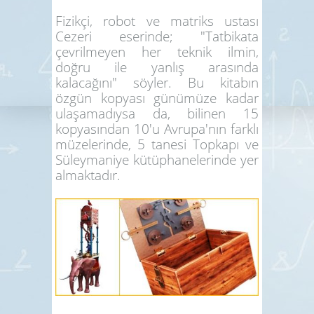
Fizikçi, robot ve matriks ustası
Cezeri eserinde; "Tatbikata
çevrilmeyen her teknik ilmin,
doğru ile yanlış arasında
kalacağını" söyler. Bu kitabın
özgün kopyası günümüze kadar
ulaşamadıysa da, bilinen 15
kopyasından 10'u Avrupa'nın farklı
müzelerinde, 5 tanesi Topkapı ve
Süleymaniye kütüphanelerinde yer
almaktadır.