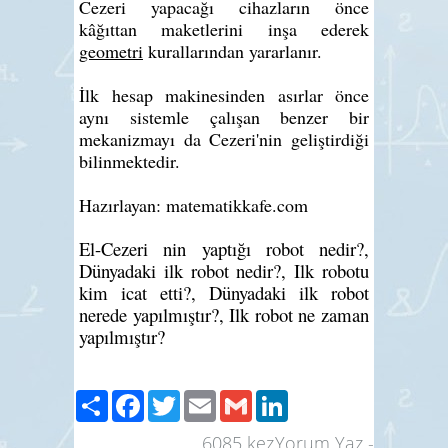
Cezeri yapacağı cihazların önce
kâğıttan maketlerini inşa ederek
geometri
kurallarından yararlanır.
İlk hesap makinesinden asırlar önce
aynı sistemle çalışan benzer
bir
mekanizmayı da Cezeri'nin geliştirdiği
bilinmektedir.
Hazırlayan: matematikkafe.com
El-Cezeri nin yaptığı robot nedir?,
Dünyadaki ilk robot nedir?, Ilk robotu
kim icat etti?, Dünyadaki ilk robot
nerede yapılmıştır?, Ilk robot ne zaman
yapılmıştır?
Share
Facebook
Twitter
Email
Gmail
LinkedIn
6085
kez
Yorum Yaz
-