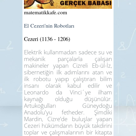
matematikkafe.com
El Cezeri'nin Robotları
Cezeri (1136 - 1206)
Elektrik kullanmadan sadece su ve
mekanik parçalarla çalışan
makineler yapan Cizreli Eb-ül-İz,
sibernetiğin ilk adımlarını atan ve
ilk robotu yapıp çalıştıran bilim
insanı olarak kabul edilir ve
Leonardo da Vinci´ye ilham
kaynağı olduğu düşünülür.
Artukoğulları Güneydoğu
Anadolu'yu fetheder. Şimdiki
Mardin, Cizre’de buluşlar yapan
Cezeri hükümdarın büyük takdirini
toplar ve çalışmalarının bir kitapta