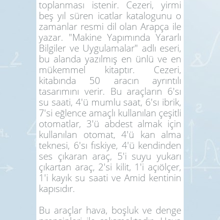
toplanması istenir. Cezeri, yirmi
beş yıl süren icatlar katalogunu o
zamanlar resmi dil olan Arapça ile
yazar. "Makine Yapımında Yararlı
Bilgiler ve Uygulamalar" adlı eseri,
bu alanda yazılmış en ünlü ve en
mükemmel kitaptır. Cezeri,
kitabında 50 aracın ayrıntılı
tasarımını verir. Bu araçların 6'sı
su saati, 4'ü mumlu saat, 6'sı ibrik,
7'si eğlence amaçlı kullanılan çeşitli
otomatlar, 3'ü abdest almak için
kullanılan otomat, 4'ü kan alma
teknesi, 6'sı fıskiye, 4'ü kendinden
ses çıkaran araç, 5'i suyu yukarı
çıkartan araç, 2'si kilit, 1'i açıölçer,
1'i kayık su saati ve Amid kentinin
kapısıdır.
Bu araçlar hava, boşluk ve denge