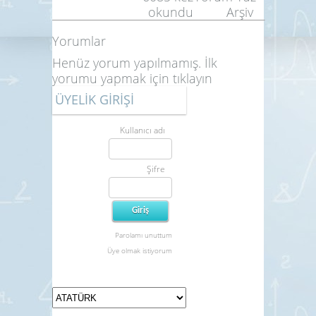
okundu
Arşiv
Yorumlar
Henüz yorum yapılmamış. İlk
yorumu yapmak için
tıklayın
ÜYELİK GİRİŞİ
Kullanıcı adı
Şifre
Parolamı unuttum
Üye olmak istiyorum