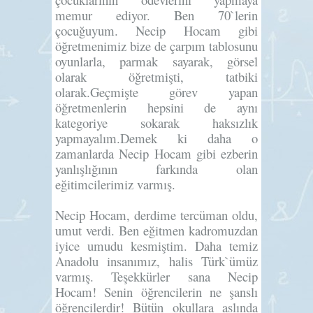
memur ediyor. Ben 70`lerin
çocuğuyum. Necip Hocam gibi
öğretmenimiz bize de çarpım tablosunu
oyunlarla, parmak sayarak, görsel
olarak öğretmişti, tatbiki
olarak.Geçmişte görev yapan
öğretmenlerin hepsini de aynı
kategoriye sokarak haksızlık
yapmayalım.Demek ki daha o
zamanlarda Necip Hocam gibi ezberin
yanlışlığının farkında olan
eğitimcilerimiz varmış.
Necip Hocam, derdime tercüman oldu,
umut verdi. Ben eğitmen kadromuzdan
iyice umudu kesmiştim. Daha temiz
Anadolu insanımız, halis Türk`ümüz
varmış. Teşekkürler sana Necip
Hocam! Senin öğrencilerin ne şanslı
öğrencilerdir! Bütün okullara aslında