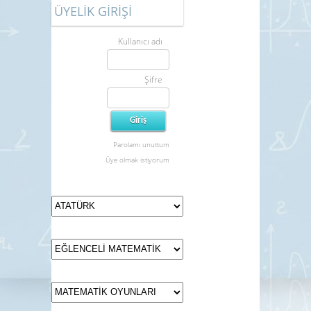
ÜYELİK GİRİŞİ
Kullanıcı adı
Şifre
Parolamı unuttum
Üye olmak istiyorum