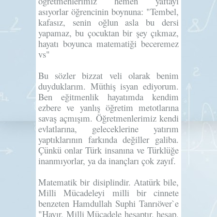
öğretmenlerimiz hemen yaftayı
asıyorlar öğrencinin boynuna: "Tembel,
kafasız, senin oğlun asla bu dersi
yapamaz, bu çocuktan bir şey çıkmaz,
hayatı boyunca matematiği beceremez
vs"
Bu sözler bizzat veli olarak benim
duyduklarım. Müthiş isyan ediyorum.
Ben eğitmenlik hayatımda kendim
ezbere
ve yanlış öğretim metotlarına
savaş açmışım. Öğretmenlerimiz kendi
evlatlarına, geleceklerine yatırım
yaptıklarının farkında değiller galiba.
Çünkü onlar Türk insanına ve Türklüğe
inanmıyorlar, ya da inançları çok zayıf.
Matematik bir disiplindir. Atatürk bile,
Milli Mücadeleyi milli bir cinnete
benzeten Hamdullah Suphi Tanrıöver`e
"Hayır, Milli Mücadele hesaptır, hesap,