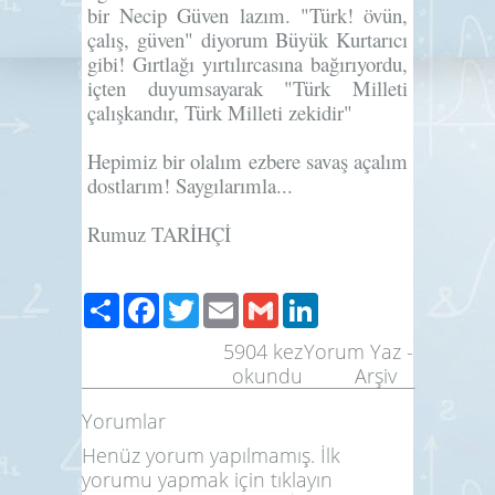
bir
Necip Güven
lazım. "Türk! övün,
çalış, güven" diyorum Büyük Kurtarıcı
gibi! Gırtlağı yırtılırcasına bağırıyordu,
içten duyumsayarak "Türk Milleti
çalışkandır, Türk Milleti zekidir"
Hepimiz bir olalım ezbere savaş açalım
dostlarım! Saygılarımla...
Rumuz TARİHÇİ
Share
Facebook
Twitter
Email
Gmail
LinkedIn
5904
kez
Yorum Yaz
-
okundu
Arşiv
Yorumlar
Henüz yorum yapılmamış. İlk
yorumu yapmak için
tıklayın