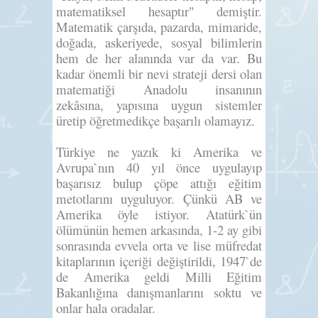
matematiksel hesaptır" demiştir.
Matematik çarşıda, pazarda, mimaride,
doğada, askeriyede, sosyal bilimlerin
hem de her alanında var da var. Bu
kadar önemli bir nevi strateji dersi olan
matematiği Anadolu insanının
zekâsına, yapısına uygun sistemler
üretip öğretmedikçe başarılı olamayız.
Türkiye ne yazık ki Amerika ve
Avrupa`nın 40 yıl önce uygulayıp
başarısız bulup çöpe attığı eğitim
metotlarını uyguluyor. Çünkü AB ve
Amerika öyle istiyor. Atatürk`ün
ölümünün hemen arkasında, 1-2 ay gibi
sonrasında evvela orta ve lise müfredat
kitaplarının içeriği değiştirildi, 1947`de
de Amerika geldi Milli Eğitim
Bakanlığına danışmanlarını soktu ve
onlar hala oradalar.