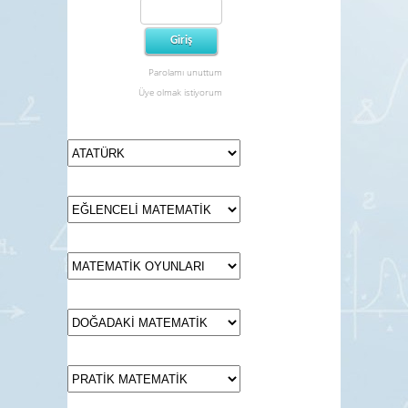
Parolamı unuttum
Üye olmak istiyorum