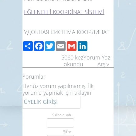
EĞLENCELİ KOORDİNAT SİSTEMİ
УДОБНАЯ СИСТЕМА КООРДИНАТ
Share
Facebook
Twitter
Email
Gmail
LinkedIn
5060
kez
Yorum Yaz
-
okundu
Arşiv
Yorumlar
Henüz yorum yapılmamış. İlk
yorumu yapmak için
tıklayın
ÜYELİK GİRİŞİ
Kullanıcı adı
Şifre