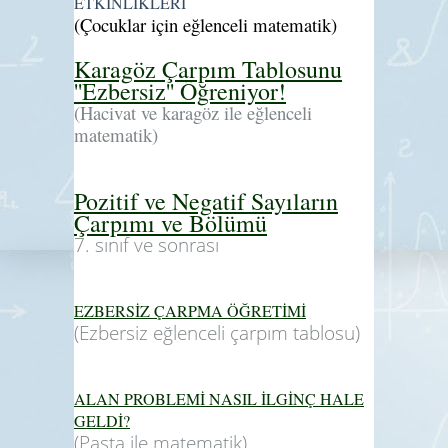
ETKİNLİKLERİ
(Çocuklar için eğlenceli matematik)
Karagöz Çarpım Tablosunu
''Ezbersiz'' Öğreniyor!
(Hacivat ve karagöz ile eğlenceli
matematik)
Pozitif ve Negatif Sayıların
Çarpımı ve Bölümü
7. sınıf ve sonrası
EZBERSİZ ÇARPMA ÖĞRETİMİ
(Ezbersiz eğlenceli çarpım tablosu)
ALAN PROBLEMİ NASIL İLGİNÇ HALE
GELDİ?
(Pasta ile matematik)