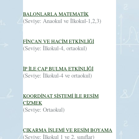
BALONLARLA MATEMATİK
(Seviye: Anaokul ve İlkokul-1,2,3)
FİNCAN VE HACİM ETKİNLİĞİ
(Seviye: İlkokul-4, ortaokul)
İP İLE ÇAP BULMA ETKİNLİĞİ
(Seviye: İlkokul-4 ve ortaokul)
KOORDİNAT SİSTEMİ İLE RESİM
ÇİZMEK
(Seviye: Ortaokul)
ÇIKARMA İŞLEMİ VE RESİM BOYAMA
(Seviye: İlkokul 1 ve 2. sınıflar)