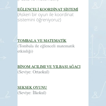
EĞLENCELİ KOORDİNAT SİSTEMİ
(Askeri bir oyun ile koordinat
sistemini öğreniyoruz)
TOMBALA VE MATEMATİK
(Tombala ile eğlenceli matematik
etkinliği)
BİNOM AÇILIMI VE YILBAŞI AĞACI
(Seviye: Ortaokul)
SEKSEK OYUNU
(Seviye: İlkokul)