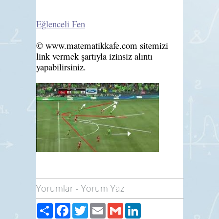
Eğlenceli Fen
©
www.matematikkafe.com sitemizi
link vermek şartıyla izinsiz alıntı
yapabilirsiniz.
Yorumlar
-
Yorum Yaz
Paylaş
Facebook
Twitter
Email
Gmail
LinkedIn