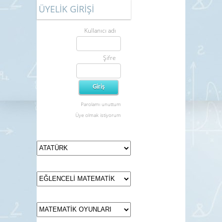
ÜYELİK GİRİŞİ
Kullanıcı adı
Şifre
Parolamı unuttum
Üye olmak istiyorum