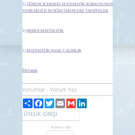
3)
ÖĞRENCİLERDEKİ MATEMATİK KORKUSUNUN
YENİLMESİ İÇİN ÖĞRETMENLERE TAVSİYELE
R
2)
NEDEN MATEMATİK
1)
MATEMATİK NASIL ÇALIŞILIR
Devamı
Yorumlar
-
Yorum Yaz
Paylaş
Facebook
Twitter
Email
Gmail
LinkedIn
ÜYELİK GİRİŞİ
Kullanıcı adı