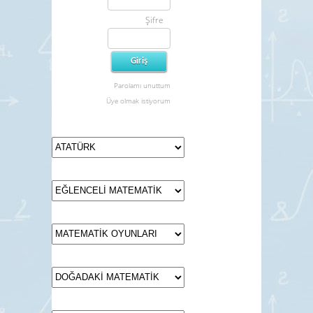
Şifre
Parolamı unuttum
Üye olmak istiyorum