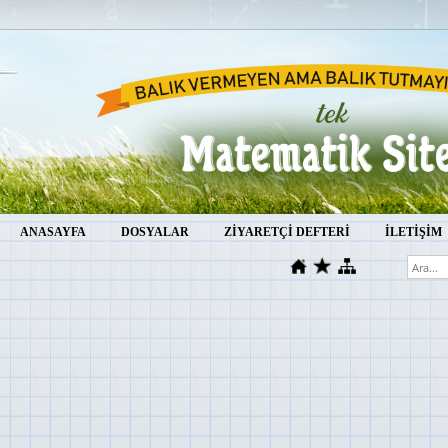
ANASAYFA
DOSYALAR
ZİYARETÇİ DEFTERİ
İLETİŞİM