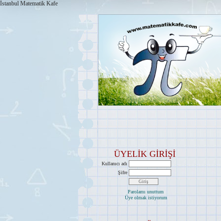
İstanbul Matematik Kafe
ÜYELİK GİRİŞİ
Kullanıcı adı
Şifre
Parolamı unuttum
Üye olmak istiyorum